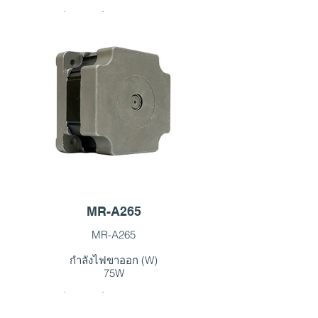
ขนาด
ความเร็วสูงสุดชั่วขณะ (รอบต่อนาที)
ก150×ส150มม. / ก150×ส150มม
3400RPM/3600RPM
※สามารถออกแบบตามความต้องการ
พิกัดแรงบิด (กก.-ซม.)
และสามารถปรับข้อกำหนดการจัด
5.8 กก.-ซม. / 21.8 กก.-ซม
อันดับได้
แรงบิดสูงสุดชั่วขณะ (กก.-ซม.)
Read More
6.7 กก.-ซม. / 27.2 กก.-ซม
จัดอันดับเฟสปัจจุบัน (A)
13A/8A
กระแสสูงสุดทันที (A)
15A/10A
แรงดันใช้งาน (V)
MR-A265
24VDC/110VAC
MR-A265
ระดับการป้องกัน
กำลังไฟขาออก (W)
IP54/ไอพี54
75W
ขนาด
ความเร็วสูงสุดชั่วขณะ (รอบต่อนาที)
ก74×ส74มม. / กว้าง74×ส74มม
2200 รอบต่อนาที