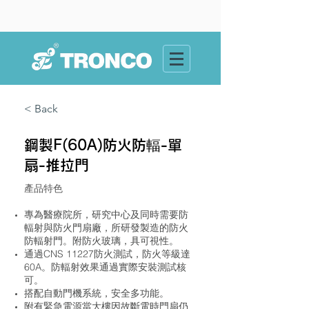
< Back
鋼製F(60A)防火防輻-單
扇-推拉門
產品特色
專為醫療院所，研究中心及同時需要防
輻射與防火門扇廠，所研發製造的防火
防輻射門。附防火玻璃，具可視性。
通過CNS 11227防火測試，防火等級達
60A。防輻射效果通過實際安裝測試核
可。
搭配自動門機系統，安全多功能。
附有緊急電源當大樓因故斷電時門扇仍