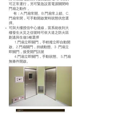
可正常運行，另可緊急設置電源關閉時
門扇之動作，
有：A.門扇常開、B.門扇常上鎖、C.
門扇常閉，可手動開啟實時狀態供您選
擇。
可與大樓授信中心連線，當系統收到大
樓發生火災之信號時可依大道之防火區
劃逃與生做5種選擇
1.門扇立即關門，手輕撥立即自動開
啟、2.門扇關門，持續動態、3 .門扇立
即關門，接受開門訊號
4.門扇立即關門，手動狀態、 5.門扇
無條件開啟。